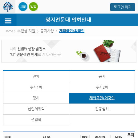
본문 바로가기
대학
입학
로그인 하기
명지
전문대
입학
안내
수험생 지원
공지사항
재외국민/외국인
Home >
>
>
나의
신(新) 성장 발전소
“더” 전문적인 인재
로 커 나가는 곳
전체
공지
수시1차
수시2차
정시
재외국민/외국인
산업체위탁
전공심화
편입학
조회
번호
제 목
파일
작성자
날짜